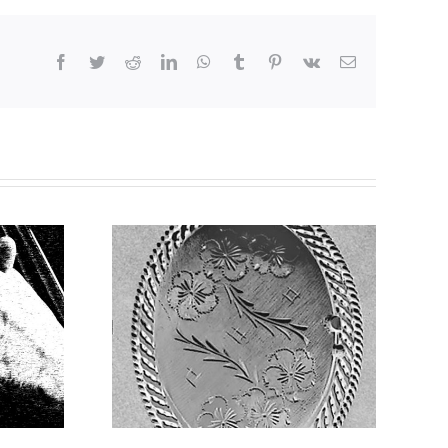
Facebook
Twitter
Reddit
LinkedIn
WhatsApp
Tumblr
Pinterest
Vk
E-
mail
at niet
d