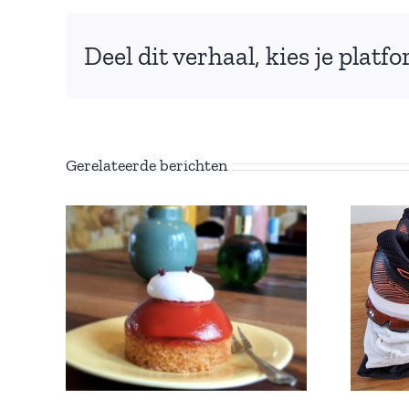
Deel dit verhaal, kies je platf
Gerelateerde berichten
j
Boek ‘Mijn eerste
n
euthanasie’