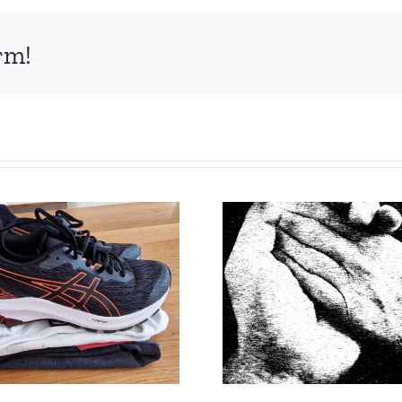
orm!
Mijn eerste
Liefde ga
euthanasie;
doo
verhalen van
huisartsen