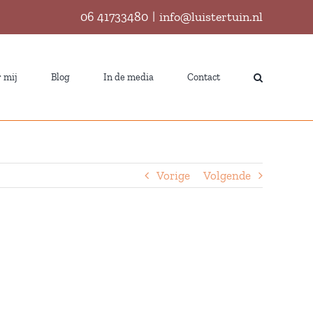
06 41733480
|
info@luistertuin.nl
 mij
Blog
In de media
Contact
Vorige
Volgende