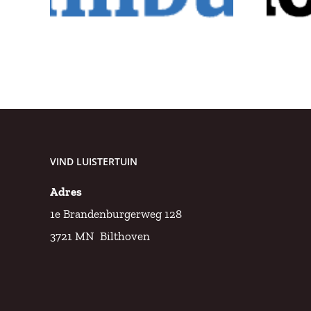
Filosofie
r
Magazine
VIND LUISTERTUIN
Adres
1e Brandenburgerweg 128
3721 MN Bilthoven