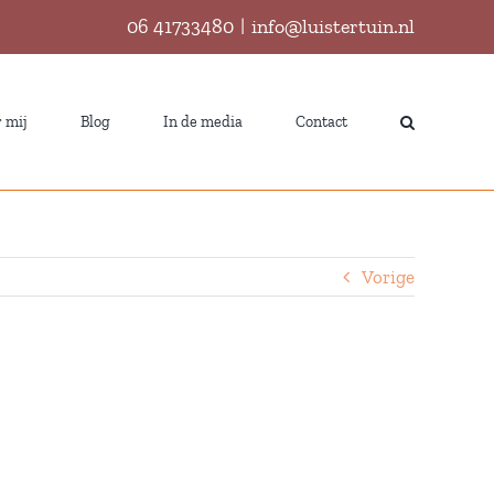
06 41733480
|
info@luistertuin.nl
 mij
Blog
In de media
Contact
t
Vorige