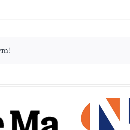
orm!
Interview radio
Interview