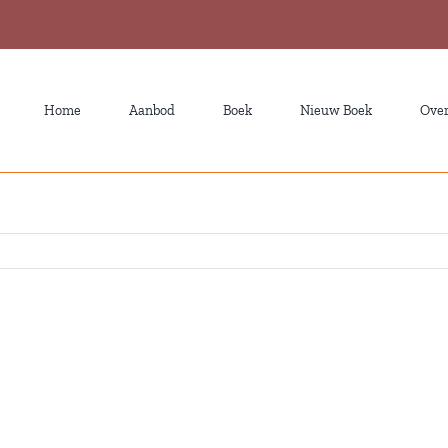
Home
Aanbod
Boek
Nieuw Boek
Over
Interview in Releven