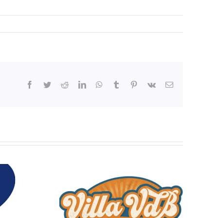
Facebook
Twitter
Reddit
LinkedIn
WhatsApp
Tumblr
Pinterest
Vk
E-
mail
 radio