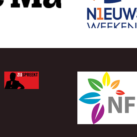
NPO1 –
NPO1 – Vi
Nieuwsweekend