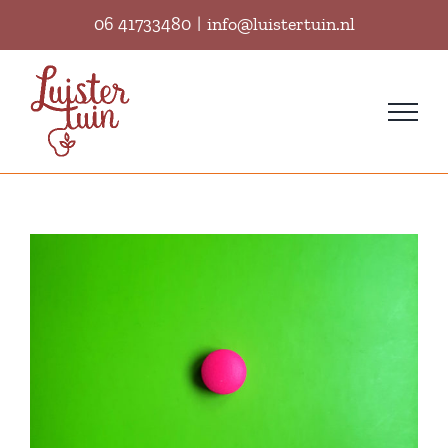
Ga
06 41733480
|
info@luistertuin.nl
naar
inhoud
#gedrag