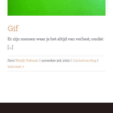
Gif
Er zijn mensen waar je het altijd van verliest, omdat
[...]
Door
Wendy Tollenaar
|
november 3rd, 2020
|
Luistertuin-blog
|
Lees meer